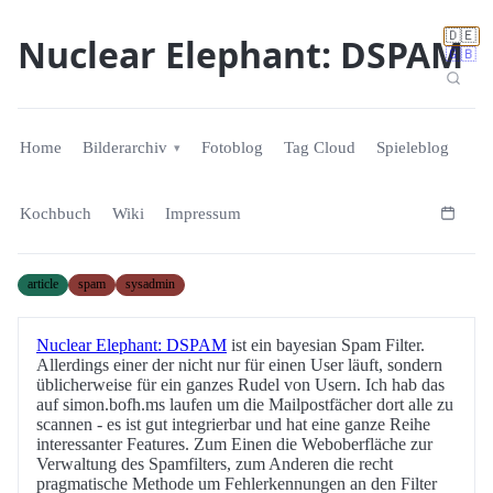
🇩🇪
Nuclear Elephant: DSPAM
🇬🇧
Home
Bilderarchiv
Fotoblog
Tag Cloud
Spieleblog
Kochbuch
Wiki
Impressum
article
spam
sysadmin
Nuclear Elephant: DSPAM
ist ein bayesian Spam Filter.
Allerdings einer der nicht nur für einen User läuft, sondern
üblicherweise für ein ganzes Rudel von Usern. Ich hab das
auf simon.bofh.ms laufen um die Mailpostfächer dort alle zu
scannen - es ist gut integrierbar und hat eine ganze Reihe
interessanter Features. Zum Einen die Weboberfläche zur
Verwaltung des Spamfilters, zum Anderen die recht
pragmatische Methode um Fehlerkennungen an den Filter