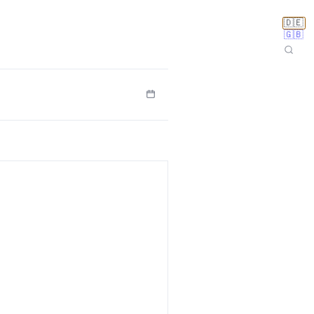
🇩🇪
🇬🇧