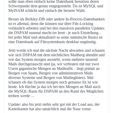
sollte man eben einfach keine Datenbank benutzen deren
Schwerpunkt dem genau entgegensteht. Da ist MySQL und
MyISAM schlicht und einfach die bessere Wahl.
Besser als Berkley-DB oder andere In-Process-Datenbanken
ist es allemal, denn die können nur über File-Locking
verlässlich arbeiten und bei den massiven parallelen Updates
die DSPAM nunmal macht (er lernt - je nach Einstellung -
bei jeder Mail und aktualisiert so seine statistische Basis) ist
eine Datenbank auf Filesystembasis denkbar ungünstig.
Jetzt werde ich mal die nächste Nacht abwarten und schauen
wie sich DSPAM mit dem nächtlichen Mailberg abmüht und
wie das System morgen aussieht, wenn mehrere tausend
Mails durchgerauscht sind (ja, wir verbraten mit nur zwei
Usern gigantische Mengen an Mailtraffic - liegt primär an
Bergen von Spam, Bergen von administrativen Mails
diverser Systeme und Bergen von Mailinglisten). Mal
schauen ob das System morgen noch genauso fix ist wie
heute. Ich fürchte ja das ich bei den Mengen an Mail auch
die MySQL-Basis für DSPAM an den Rand des Möglichen
treiben werde ...
Update: also bis jetzt siehts sehr gut mit der Load aus, der
Karteikasten hat also tatsächlich mal die Nase vorne