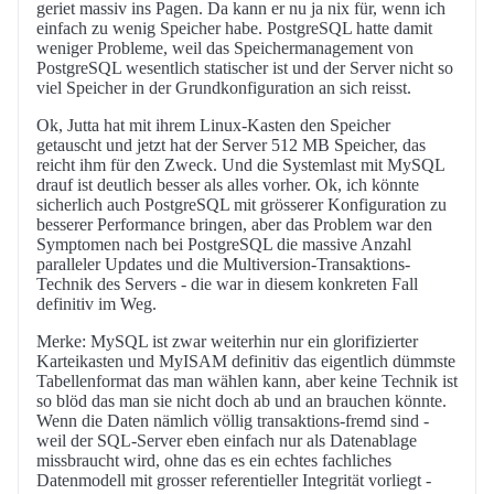
geriet massiv ins Pagen. Da kann er nu ja nix für, wenn ich
einfach zu wenig Speicher habe. PostgreSQL hatte damit
weniger Probleme, weil das Speichermanagement von
PostgreSQL wesentlich statischer ist und der Server nicht so
viel Speicher in der Grundkonfiguration an sich reisst.
Ok, Jutta hat mit ihrem Linux-Kasten den Speicher
getauscht und jetzt hat der Server 512 MB Speicher, das
reicht ihm für den Zweck. Und die Systemlast mit MySQL
drauf ist deutlich besser als alles vorher. Ok, ich könnte
sicherlich auch PostgreSQL mit grösserer Konfiguration zu
besserer Performance bringen, aber das Problem war den
Symptomen nach bei PostgreSQL die massive Anzahl
paralleler Updates und die Multiversion-Transaktions-
Technik des Servers - die war in diesem konkreten Fall
definitiv im Weg.
Merke: MySQL ist zwar weiterhin nur ein glorifizierter
Karteikasten und MyISAM definitiv das eigentlich dümmste
Tabellenformat das man wählen kann, aber keine Technik ist
so blöd das man sie nicht doch ab und an brauchen könnte.
Wenn die Daten nämlich völlig transaktions-fremd sind -
weil der SQL-Server eben einfach nur als Datenablage
missbraucht wird, ohne das es ein echtes fachliches
Datenmodell mit grosser referentieller Integrität vorliegt -