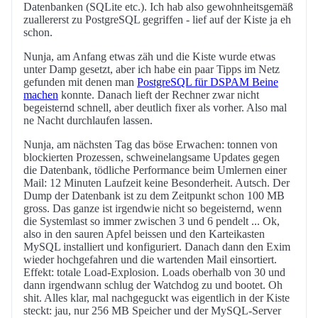
Datenbanken (SQLite etc.). Ich hab also gewohnheitsgemäß
zuallererst zu PostgreSQL gegriffen - lief auf der Kiste ja eh
schon.
Nunja, am Anfang etwas zäh und die Kiste wurde etwas
unter Damp gesetzt, aber ich habe ein paar Tipps im Netz
gefunden mit denen man
PostgreSQL für DSPAM Beine
machen
konnte. Danach lieft der Rechner zwar nicht
begeisternd schnell, aber deutlich fixer als vorher. Also mal
ne Nacht durchlaufen lassen.
Nunja, am nächsten Tag das böse Erwachen: tonnen von
blockierten Prozessen, schweinelangsame Updates gegen
die Datenbank, tödliche Performance beim Umlernen einer
Mail: 12 Minuten Laufzeit keine Besonderheit. Autsch. Der
Dump der Datenbank ist zu dem Zeitpunkt schon 100 MB
gross. Das ganze ist irgendwie nicht so begeisternd, wenn
die Systemlast so immer zwischen 3 und 6 pendelt ... Ok,
also in den sauren Apfel beissen und den Karteikasten
MySQL installiert und konfiguriert. Danach dann den Exim
wieder hochgefahren und die wartenden Mail einsortiert.
Effekt: totale Load-Explosion. Loads oberhalb von 30 und
dann irgendwann schlug der Watchdog zu und bootet. Oh
shit. Alles klar, mal nachgeguckt was eigentlich in der Kiste
steckt: jau, nur 256 MB Speicher und der MySQL-Server