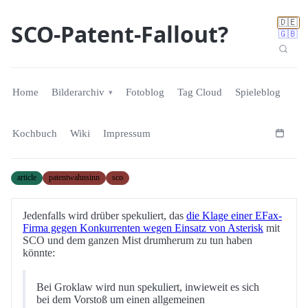
🇩🇪
SCO-Patent-Fallout?
🇬🇧
Home
Bilderarchiv
Fotoblog
Tag Cloud
Spieleblog
Kochbuch
Wiki
Impressum
article
patentwahnsinn
sco
Jedenfalls wird drüber spekuliert, das
die Klage einer EFax-
Firma gegen Konkurrenten wegen Einsatz von Asterisk
mit
SCO und dem ganzen Mist drumherum zu tun haben
könnte:
Bei Groklaw wird nun spekuliert, inwieweit es sich
bei dem Vorstoß um einen allgemeinen