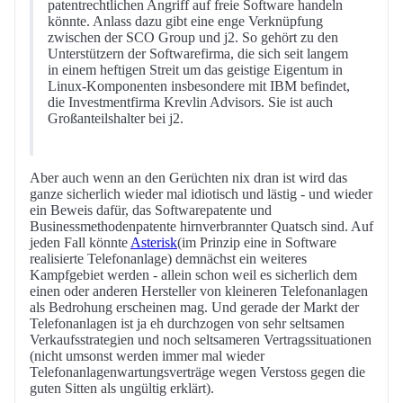
patentrechtlichen Angriff auf freie Software handeln
könnte. Anlass dazu gibt eine enge Verknüpfung
zwischen der SCO Group und j2. So gehört zu den
Unterstützern der Softwarefirma, die sich seit langem
in einem heftigen Streit um das geistige Eigentum in
Linux-Komponenten insbesondere mit IBM befindet,
die Investmentfirma Krevlin Advisors. Sie ist auch
Großanteilshalter bei j2.
Aber auch wenn an den Gerüchten nix dran ist wird das
ganze sicherlich wieder mal idiotisch und lästig - und wieder
ein Beweis dafür, das Softwarepatente und
Businessmethodenpatente hirnverbrannter Quatsch sind. Auf
jeden Fall könnte
Asterisk
(im Prinzip eine in Software
realisierte Telefonanlage) demnächst ein weiteres
Kampfgebiet werden - allein schon weil es sicherlich dem
einen oder anderen Hersteller von kleineren Telefonanlagen
als Bedrohung erscheinen mag. Und gerade der Markt der
Telefonanlagen ist ja eh durchzogen von sehr seltsamen
Verkaufsstrategien und noch seltsameren Vertragssituationen
(nicht umsonst werden immer mal wieder
Telefonanlagenwartungsverträge wegen Verstoss gegen die
guten Sitten als ungültig erklärt).