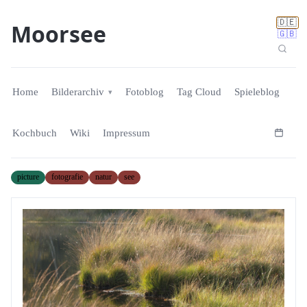
🇩🇪
Moorsee
🇬🇧
Home
Bilderarchiv
Fotoblog
Tag Cloud
Spieleblog
Kochbuch
Wiki
Impressum
picture
fotografie
natur
see