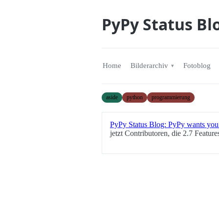
PyPy Status Bl
Home
Bilderarchiv
Fotoblog
aside
python
programmierung
PyPy Status Blog: PyPy wants you
jetzt Contributoren, die 2.7 Featur