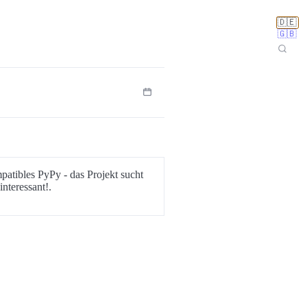
🇩🇪
🇬🇧
patibles PyPy - das Projekt sucht
nteressant!.