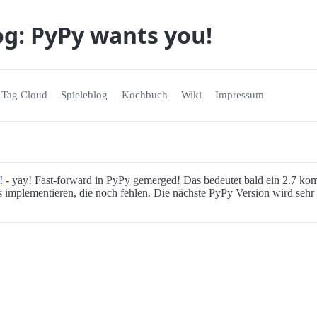
og: PyPy wants you!
Tag Cloud
Spieleblog
Kochbuch
Wiki
Impressum
!
- yay! Fast-forward in PyPy gemerged! Das bedeutet bald ein 2.7 kom
es implementieren, die noch fehlen. Die nächste PyPy Version wird sehr i