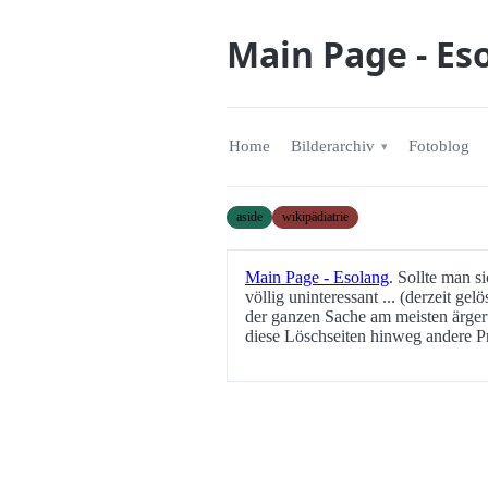
Main Page - Es
Home
Bilderarchiv
Fotoblog
aside
wikipädiatrie
Main Page - Esolang
. Sollte man s
völlig uninteressant ... (derzeit gel
der ganzen Sache am meisten ärgert
diese Löschseiten hinweg andere P