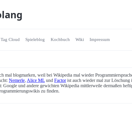
olang
Tag Cloud
Spieleblog
Kochbuch
Wiki
Impressum
ich mal blogmarken, weil bei Wikipedia mal wieder Programmiersprache
öscht:
Nemerle
,
Alice ML
und
Factor
ist auch wieder mal zur Löschung 
: Google und andere gewichten Wikipedia mittlerweile dermaßen heftig,
rogrammierungswikis zu finden.