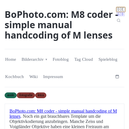
🇩🇪
BoPhoto.com: M8 coder -
🇬🇧
simple manual
handcoding of M lenses
Home
Bilderarchiv
Fotoblog
Tag Cloud
Spieleblog
Kochbuch
Wiki
Impressum
aside
fotografie
leica
BoPhoto.com: M8 coder - simple manual handcoding of M
lenses
. Noch ein gut brauchbares Template um die
Objektivkodierung anzubringen. Manche Zeiss und
Voigtländer Objektive haben eine kleinen Freiraum am