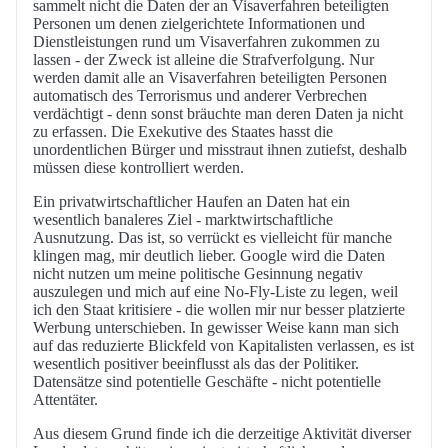
sammelt nicht die Daten der an Visaverfahren beteiligten
Personen um denen zielgerichtete Informationen und
Dienstleistungen rund um Visaverfahren zukommen zu
lassen - der Zweck ist alleine die Strafverfolgung. Nur
werden damit alle an Visaverfahren beteiligten Personen
automatisch des Terrorismus und anderer Verbrechen
verdächtigt - denn sonst bräuchte man deren Daten ja nicht
zu erfassen. Die Exekutive des Staates hasst die
unordentlichen Bürger und misstraut ihnen zutiefst, deshalb
müssen diese kontrolliert werden.
Ein privatwirtschaftlicher Haufen an Daten hat ein
wesentlich banaleres Ziel - marktwirtschaftliche
Ausnutzung. Das ist, so verrückt es vielleicht für manche
klingen mag, mir deutlich lieber. Google wird die Daten
nicht nutzen um meine politische Gesinnung negativ
auszulegen und mich auf eine No-Fly-Liste zu legen, weil
ich den Staat kritisiere - die wollen mir nur besser platzierte
Werbung unterschieben. In gewisser Weise kann man sich
auf das reduzierte Blickfeld von Kapitalisten verlassen, es ist
wesentlich positiver beeinflusst als das der Politiker.
Datensätze sind potentielle Geschäfte - nicht potentielle
Attentäter.
Aus diesem Grund finde ich die derzeitige Aktivität diverser