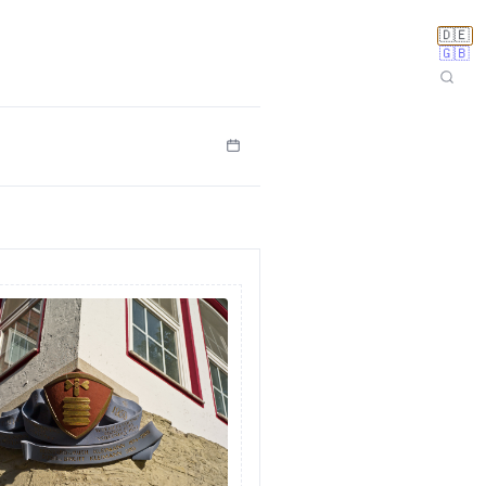
🇩🇪
🇬🇧