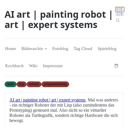
🇩🇪
AI art | painting robot |
🇬🇧
art | expert systems
Home
Bilderarchiv
Fotoblog
Tag Cloud
Spieleblog
Kochbuch
Wiki
Impressum
aside
lisp
roboter
programmierung
AI art | painting robot | art | expert systems
. Mal was anderes
- ein richtiger Roboter der mit Lisp (also zumindestens das
Prototyping) gesteuert mal. Also nicht so ein virtueller
Roboter ala Turtlegrafik, sondern richtige Hardware die sich
bewegt.