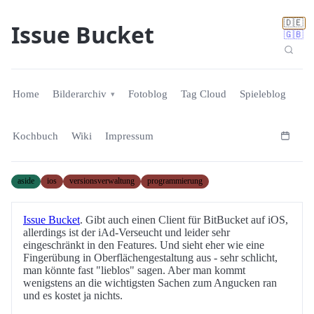
🇩🇪
Issue Bucket
🇬🇧
Home
Bilderarchiv
Fotoblog
Tag Cloud
Spieleblog
Kochbuch
Wiki
Impressum
aside
ios
versionsverwaltung
programmierung
Issue Bucket
. Gibt auch einen Client für BitBucket auf iOS,
allerdings ist der iAd-Verseucht und leider sehr
eingeschränkt in den Features. Und sieht eher wie eine
Fingerübung in Oberflächengestaltung aus - sehr schlicht,
man könnte fast "lieblos" sagen. Aber man kommt
wenigstens an die wichtigsten Sachen zum Angucken ran
und es kostet ja nichts.