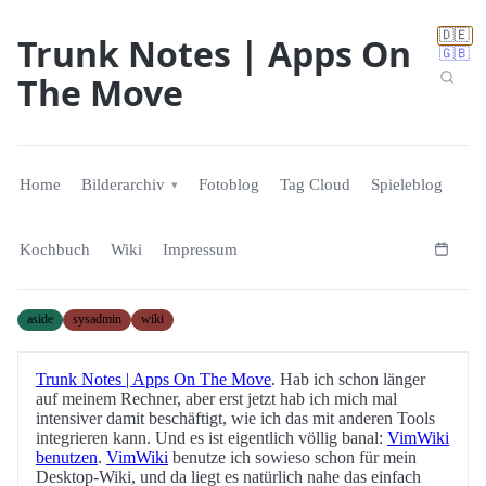
🇩🇪
Trunk Notes | Apps On
🇬🇧
The Move
Home
Bilderarchiv
Fotoblog
Tag Cloud
Spieleblog
Kochbuch
Wiki
Impressum
aside
sysadmin
wiki
Trunk Notes | Apps On The Move
. Hab ich schon länger
auf meinem Rechner, aber erst jetzt hab ich mich mal
intensiver damit beschäftigt, wie ich das mit anderen Tools
integrieren kann. Und es ist eigentlich völlig banal:
VimWiki
benutzen
.
VimWiki
benutze ich sowieso schon für mein
Desktop-Wiki, und da liegt es natürlich nahe das einfach