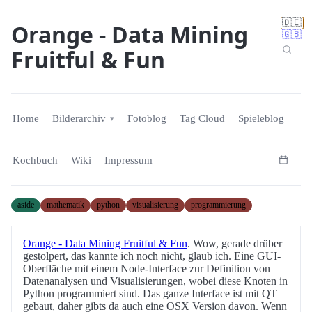
🇩🇪
Orange - Data Mining
🇬🇧
Fruitful & Fun
Home
Bilderarchiv
Fotoblog
Tag Cloud
Spieleblog
Kochbuch
Wiki
Impressum
aside
mathematik
python
visualisierung
programmierung
Orange - Data Mining Fruitful & Fun
. Wow, gerade drüber
gestolpert, das kannte ich noch nicht, glaub ich. Eine GUI-
Oberfläche mit einem Node-Interface zur Definition von
Datenanalysen und Visualisierungen, wobei diese Knoten in
Python programmiert sind. Das ganze Interface ist mit QT
gebaut, daher gibts da auch eine OSX Version davon. Wenn