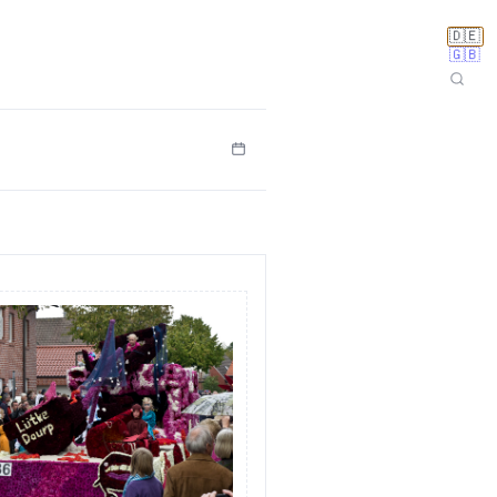
🇩🇪
🇬🇧