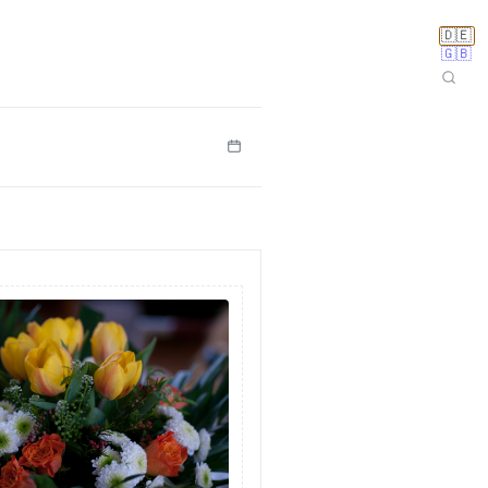
🇩🇪
🇬🇧