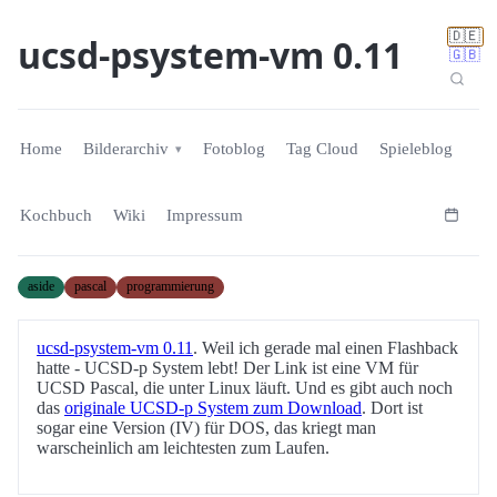
🇩🇪
ucsd-psystem-vm 0.11
🇬🇧
Home
Bilderarchiv
Fotoblog
Tag Cloud
Spieleblog
Kochbuch
Wiki
Impressum
aside
pascal
programmierung
ucsd-psystem-vm 0.11
. Weil ich gerade mal einen Flashback
hatte - UCSD-p System lebt! Der Link ist eine VM für
UCSD Pascal, die unter Linux läuft. Und es gibt auch noch
das
originale UCSD-p System zum Download
. Dort ist
sogar eine Version (IV) für DOS, das kriegt man
warscheinlich am leichtesten zum Laufen.