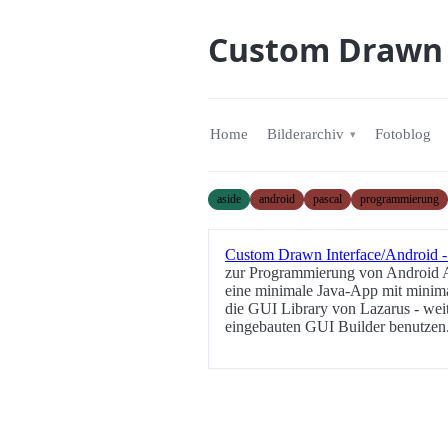
Custom Drawn I
Home
Bilderarchiv
Fotoblog
aside
android
pascal
programmierung
Custom Drawn Interface/Android -
zur Programmierung von Android App
eine minimale Java-App mit minimal
die GUI Library von Lazarus - we
eingebauten GUI Builder benutzen