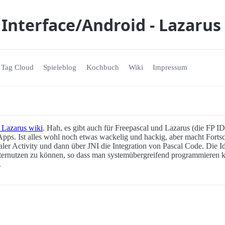
nterface/Android - Lazarus 
Tag Cloud
Spieleblog
Kochbuch
Wiki
Impressum
 Lazarus wiki
. Hah, es gibt auch für Freepascal und Lazarus (die FP I
s. Ist alles wohl noch etwas wackelig und hackig, aber macht Fortschri
er Activity und dann über JNI die Integration von Pascal Code. Die Ide
iternutzen zu können, so dass man systemübergreifend programmieren
.