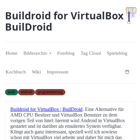
🇩🇪
Buildroid for VirtualBox |
🇬🇧
BuilDroid
Home
Bilderarchiv
Fotoblog
Tag Cloud
Spieleblog
Kochbuch
Wiki
Impressum
aside
android
programmierung
Buildroid for VirtualBox | BuilDroid
. Eine Alternative für
AMD CPU Besitzer und VirtualBox Benutzer zu dem
vorigen Teil von Intel: hiermit wird Android in VirtualBox
gestartet und ist darüber als emuliertes System verfügbar.
Klingt auch ganz interessant, speziell weil ich sowieso
schon mit VirtualBox viel arbeite und daher für mich das