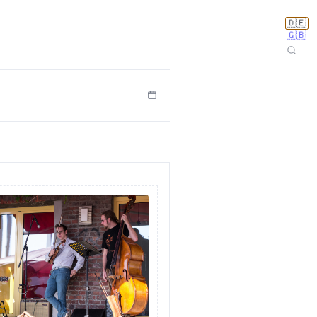
🇩🇪
🇬🇧