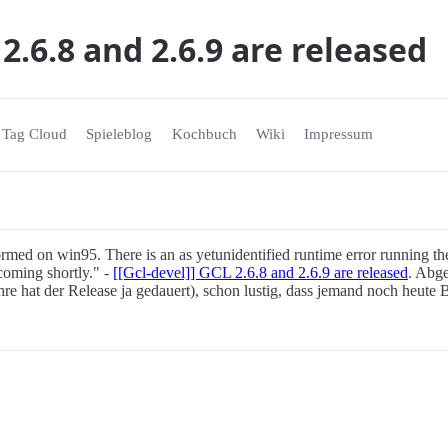
 2.6.8 and 2.6.9 are released
Tag Cloud
Spieleblog
Kochbuch
Wiki
Impressum
med on win95. There is an as yetunidentified runtime error running th
coming shortly." -
[[Gcl-devel]] GCL 2.6.8 and 2.6.9 are released
. Abge
ahre hat der Release ja gedauert), schon lustig, dass jemand noch heut