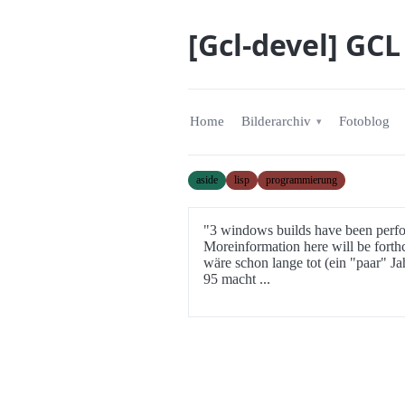
[Gcl-devel] GCL
Home
Bilderarchiv
Fotoblog
aside
lisp
programmierung
"3 windows builds have been perfor
Moreinformation here will be forth
wäre schon lange tot (ein "paar" J
95 macht ...