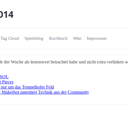
2014
Tag Cloud
Spieleblog
Kochbuch
Wiki
Impressum
e der Woche als lesenswert betrachtet habe und nicht extra verlinken w
 SQL
t Pieces
s nur um das Tempelhofer Feld
 Makerbot patentiert Technik aus der Community