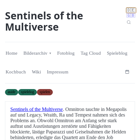
🇩🇪
Sentinels of the
🇬🇧
Multiverse
Home
Bilderarchiv
Fotoblog
Tag Cloud
Spieleblog
Kochbuch
Wiki
Impressum
aside
spielelog
spielen
Sentinels of the Multiverse
. Omnitron tauchte in Megapolis
auf und Legacy, Wraith, Ra und Tempest nahmen sich des
Problems an. Obwohl Omnitron am Anfang sehr stark
auftrat und Ausrüstungen zerstörte und Fähigkeiten
blockierte, lästige Paparazzi und Geiselnahmen die Helden
behinderten, erledigte das Quartett am Ende den Job