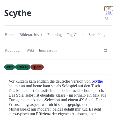
🇩🇪
Scythe
🇬🇧
Home
Bilderarchiv
Fotoblog
Tag Cloud
Spieleblog
Kochbuch
Wiki
Impressum
aside
spielelog
spielen
Vor kurzem kam endlich die deutsche Version von
Scythe
bei mir an und heute kam sie als Solospiel auf den Tisch.
Das Material ist fantastisch und beeindruckt schon optisch.
Das Spiel selbst ist ebenfalls klasse - im Prinzip ein Mix aus
Eurogame mit Action-Selection und einem 4X Spiel. Der
Erforschungsaspekt war nicht so ausgeprägt, der
Militäraspekt nur moderat, beides gefällt mir gut. Es geht
euro-typisch um Effizienz der eigenen Aktionen, aber