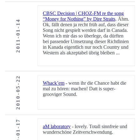
CBSC Decision | CHOZ-FM re the song
“Money for Nothing” by Dire Straits
. Ähm.
2011-01-14
Ok, fällt denen ja recht früh auf, dass dieser
Song nicht gespielt werden darf in Canada.
Wenn ich mir das so überlege, da dürften
bei passender Umsetzung dieser Richtlinien
in Kanada eigentlich nur noch Country und
Western als akzeptabel übrig bleiben ...
2010-05-22
Whack’em
- wenn ihr die Chance habt die
mal zu hören: machen! Datt is super-
grooviger Sound.
2010-01-17
aM laboratory
- lovely. Totall sinnfreie und
wunderschöne Zeitverschwendung.