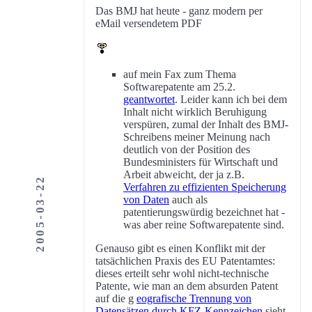
Das BMJ hat heute - ganz modern per
eMail versendetem PDF
auf mein Fax zum Thema
Softwarepatente am 25.2.
geantwortet
. Leider kann ich bei dem
Inhalt nicht wirklich Beruhigung
verspüren, zumal der Inhalt des BMJ-
Schreibens meiner Meinung nach
deutlich von der Position des
Bundesministers für Wirtschaft und
Arbeit abweicht, der ja z.B.
2005-03-22
Verfahren zu effizienten Speicherung
von Daten
auch als
patentierungswürdig bezeichnet hat -
was aber reine Softwarepatente sind.
Genauso gibt es einen Konflikt mit der
tatsächlichen Praxis des EU Patentamtes:
dieses erteilt sehr wohl nicht-technische
Patente, wie man an dem absurden Patent
auf die g
eografische Trennung von
Datensätzen durch KFZ-Kennzeichen
sieht,