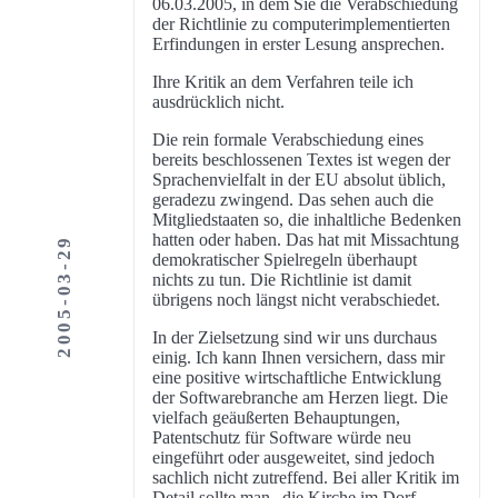
06.03.2005, in dem Sie die Verabschiedung
der Richtlinie zu computerimplementierten
Erfindungen in erster Lesung ansprechen.
Ihre Kritik an dem Verfahren teile ich
ausdrücklich nicht.
Die rein formale Verabschiedung eines
bereits beschlossenen Textes ist wegen der
Sprachenvielfalt in der EU absolut üblich,
geradezu zwingend. Das sehen auch die
Mitgliedstaaten so, die inhaltliche Bedenken
hatten oder haben. Das hat mit Missachtung
2005-03-29
demokratischer Spielregeln überhaupt
nichts zu tun. Die Richtlinie ist damit
übrigens noch längst nicht verabschiedet.
In der Zielsetzung sind wir uns durchaus
einig. Ich kann Ihnen versichern, dass mir
eine positive wirtschaftliche Entwicklung
der Softwarebranche am Herzen liegt. Die
vielfach geäußerten Behauptungen,
Patentschutz für Software würde neu
eingeführt oder ausgeweitet, sind jedoch
sachlich nicht zutreffend. Bei aller Kritik im
Detail sollte man „die Kirche im Dorf