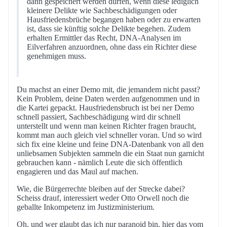
dann gespeichert werden dürfen, wenn diese lediglich
kleinere Delikte wie Sachbeschädigungen oder
Hausfriedensbrüche begangen haben oder zu erwarten
ist, dass sie künftig solche Delikte begehen. Zudem
erhalten Ermittler das Recht, DNA-Analysen im
Eilverfahren anzuordnen, ohne dass ein Richter diese
genehmigen muss.
Du machst an einer Demo mit, die jemandem nicht passt?
Kein Problem, deine Daten werden aufgenommen und in
die Kartei gepackt. Hausfriedensbruch ist bei ner Demo
schnell passiert, Sachbeschädigung wird dir schnell
unterstellt und wenn man keinen Richter fragen braucht,
kommt man auch gleich viel schneller voran. Und so wird
sich fix eine kleine und feine DNA-Datenbank von all den
unliebsamen Subjekten sammeln die ein Staat nun garnicht
gebrauchen kann - nämlich Leute die sich öffentlich
engagieren und das Maul auf machen.
Wie, die Bürgerrechte bleiben auf der Strecke dabei?
Scheiss drauf, interessiert weder Otto Orwell noch die
geballte Inkompetenz im Justizministerium.
Oh, und wer glaubt das ich nur paranoid bin, hier das vom