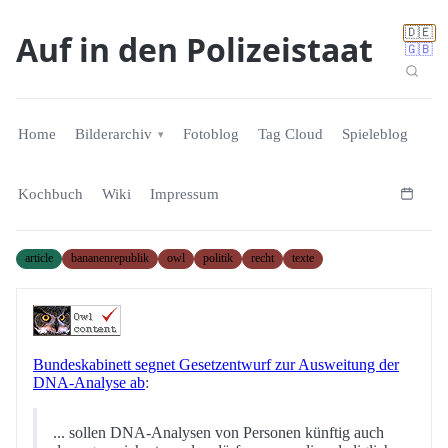
🇩🇪
Auf in den Polizeistaat
🇬🇧
Home
Bilderarchiv
Fotoblog
Tag Cloud
Spieleblog
Kochbuch
Wiki
Impressum
article
bananenrepublik
owl
politik
recht
texte
Bundeskabinett segnet Gesetzentwurf zur Ausweitung der
DNA-Analyse ab
:
... sollen DNA-Analysen von Personen künftig auch