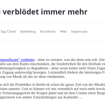
e verblödet immer mehr
Tag Cloud
Spieleblog
Kochbuch
Wiki
Impressum
ahmesoftware" verbieten
- ohne zu verraten, was das denn sein soll. Aber
den aus dem Radio einschränken, die Sendefreiheit für den Hörfunk ei
deutungslosigkeit zu degradieren - denn wenn keiner mehr freien Zuga
 Zugang anderweitig besorgen. Letztendlich fördern die hirnrissigen 
itung von Musik als das sie diese eindämmen.
as sich die Prolethiker in Berlin eh schon die ganze Zeit von der Musik
inn umsetzt. Und so können wir uns vermutlich auf noch mehr irrwitz
em Verfassungsgericht der Kragen platzt und sie dem Unsinn einen Rieg
 ignorieren wie andere Entscheidungen aus Karlsruhe ...