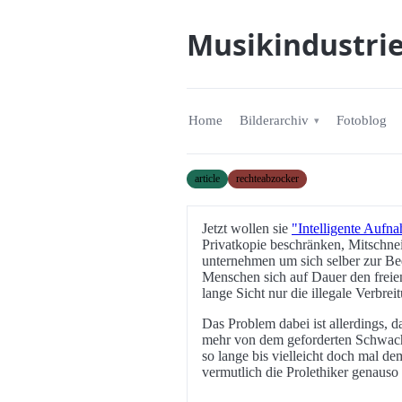
Musikindustri
Home
Bilderarchiv
Fotoblog
article
rechteabzocker
Jetzt wollen sie
"Intelligente Aufn
Privatkopie beschränken, Mitschnei
unternehmen um sich selber zur Be
Menschen sich auf Dauer den freien
lange Sicht nur die illegale Verbre
Das Problem dabei ist allerdings, d
mehr von dem geforderten Schwachs
so lange bis vielleicht doch mal d
vermutlich die Prolethiker genauso