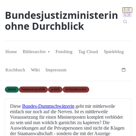
🇩🇪
Bundesjustizministerin
🇬🇧
ohne Durchblick
Home
Bilderarchiv
Fotoblog
Tag Cloud
Spieleblog
Kochbuch
Wiki
Impressum
article
bananenrepublik
politik
rechteabzocker
Diese
Bundes-Dummschwätzerin
geht mir mittlerweile
einfach nur noch auf die Nerven. Ist es mittlerweile
Voraussetzung für einen Ministerposten komplett verblödet
zu sein und nun wirklich garnichts zu kapieren? Die
Auswirkungen auf die Privatpersonen sind nicht die Klagen
der Staatsanwaltschaft - sondern die mit der Anzeige