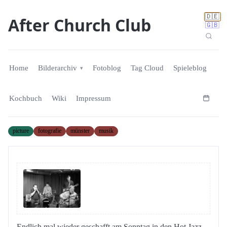
🇩🇪
After Church Club
🇬🇧
Home
Bilderarchiv
Fotoblog
Tag Cloud
Spieleblog
Kochbuch
Wiki
Impressum
picture
fotografie
münster
musik
Endlich mal wieder geschafft am Sonntag in den Hot Jazz