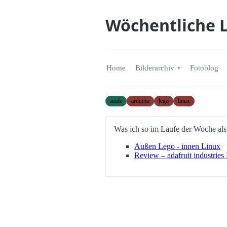
Wöchentliche L
Home
Bilderarchiv
Fotoblog
aside
arduino
lego
linux
Was ich so im Laufe der Woche als 
Außen Lego - innen Linux
Review – adafruit industrie