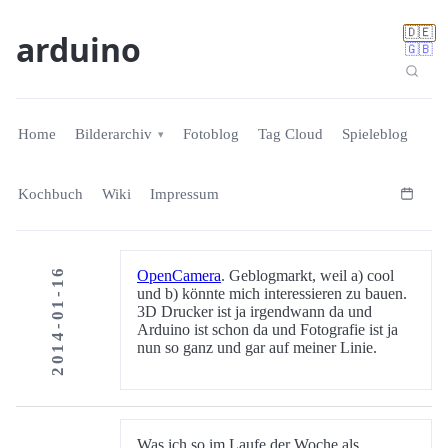
🇩🇪
arduino
🇬🇧
Home
Bilderarchiv
Fotoblog
Tag Cloud
Spieleblog
Kochbuch
Wiki
Impressum
2014-01-16
OpenCamera
. Geblogmarkt, weil a) cool
und b) könnte mich interessieren zu bauen.
3D Drucker ist ja irgendwann da und
Arduino ist schon da und Fotografie ist ja
nun so ganz und gar auf meiner Linie.
Was ich so im Laufe der Woche als