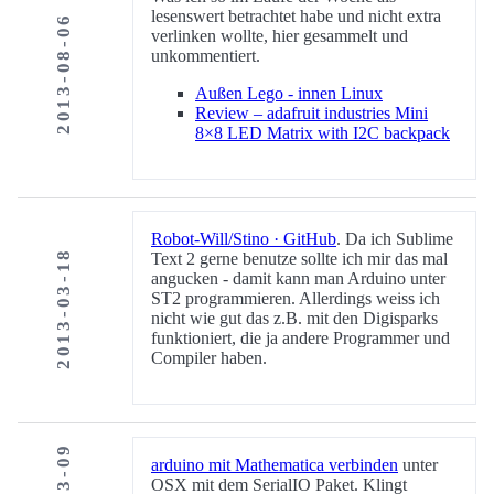
lesenswert betrachtet habe und nicht extra
2013-08-06
verlinken wollte, hier gesammelt und
unkommentiert.
Außen Lego - innen Linux
Review – adafruit industries Mini
8×8 LED Matrix with I2C backpack
Robot-Will/Stino · GitHub
. Da ich Sublime
2013-03-18
Text 2 gerne benutze sollte ich mir das mal
angucken - damit kann man Arduino unter
ST2 programmieren. Allerdings weiss ich
nicht wie gut das z.B. mit den Digisparks
funktioniert, die ja andere Programmer und
Compiler haben.
arduino mit Mathematica verbinden
unter
OSX mit dem SerialIO Paket. Klingt