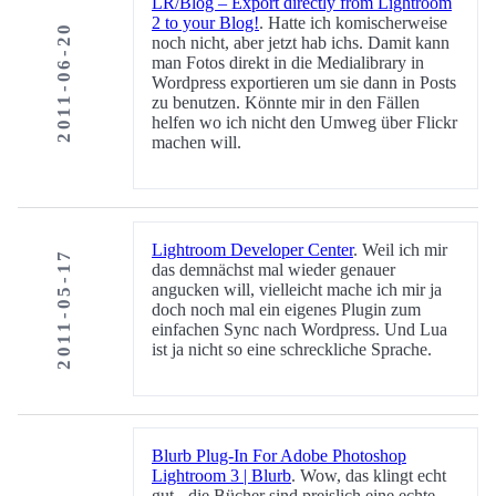
LR/Blog – Export directly from Lightroom
2 to your Blog!
. Hatte ich komischerweise
2011-06-20
noch nicht, aber jetzt hab ichs. Damit kann
man Fotos direkt in die Medialibrary in
Wordpress exportieren um sie dann in Posts
zu benutzen. Könnte mir in den Fällen
helfen wo ich nicht den Umweg über Flickr
machen will.
Lightroom Developer Center
. Weil ich mir
2011-05-17
das demnächst mal wieder genauer
angucken will, vielleicht mache ich mir ja
doch noch mal ein eigenes Plugin zum
einfachen Sync nach Wordpress. Und Lua
ist ja nicht so eine schreckliche Sprache.
Blurb Plug-In For Adobe Photoshop
Lightroom 3 | Blurb
. Wow, das klingt echt
gut - die Bücher sind preislich eine echte