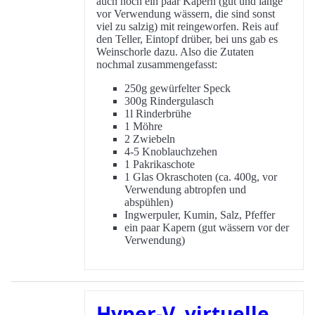
auch noch ein paar Kapern (gut und lange
vor Verwendung wässern, die sind sonst
viel zu salzig) mit reingeworfen. Reis auf
den Teller, Eintopf drüber, bei uns gab es
Weinschorle dazu. Also die Zutaten
nochmal zusammengefasst:
250g gewürfelter Speck
300g Rindergulasch
1l Rinderbrühe
1 Möhre
2 Zwiebeln
4-5 Knoblauchzehen
1 Pakrikaschote
1 Glas Okraschoten (ca. 400g, vor
Verwendung abtropfen und
abspühlen)
Ingwerpuler, Kumin, Salz, Pfeffer
ein paar Kapern (gut wässern vor der
Verwendung)
Hyper-V, virtuelle