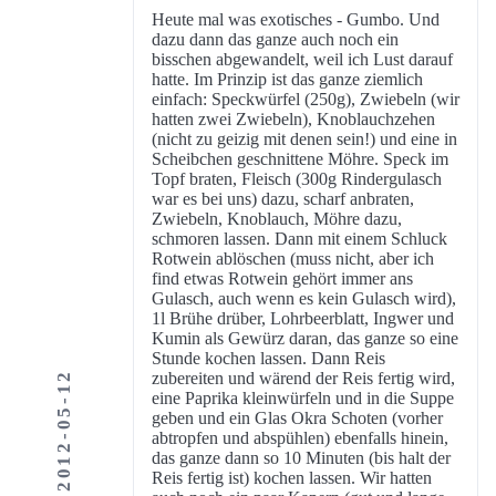
Heute mal was exotisches - Gumbo. Und
dazu dann das ganze auch noch ein
bisschen abgewandelt, weil ich Lust darauf
hatte. Im Prinzip ist das ganze ziemlich
einfach: Speckwürfel (250g), Zwiebeln (wir
hatten zwei Zwiebeln), Knoblauchzehen
(nicht zu geizig mit denen sein!) und eine in
Scheibchen geschnittene Möhre. Speck im
Topf braten, Fleisch (300g Rindergulasch
war es bei uns) dazu, scharf anbraten,
Zwiebeln, Knoblauch, Möhre dazu,
schmoren lassen. Dann mit einem Schluck
Rotwein ablöschen (muss nicht, aber ich
find etwas Rotwein gehört immer ans
Gulasch, auch wenn es kein Gulasch wird),
1l Brühe drüber, Lohrbeerblatt, Ingwer und
Kumin als Gewürz daran, das ganze so eine
Stunde kochen lassen. Dann Reis
2012-05-12
zubereiten und wärend der Reis fertig wird,
eine Paprika kleinwürfeln und in die Suppe
geben und ein Glas Okra Schoten (vorher
abtropfen und abspühlen) ebenfalls hinein,
das ganze dann so 10 Minuten (bis halt der
Reis fertig ist) kochen lassen. Wir hatten