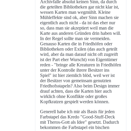
Archivfalle absolut keinen Sinn, da durch
die geteilten Bibliotheken gar nicht klar ist,
wessen Karten man wegmühlt. Kleine
Mühleffekte sind ok, aber Sinn machen sie
eigentlich auch nicht - da ist das eher nur
so, dass man sie akzeptiert weil man die
Karte aus anderen Gründen drin haben will.
In der Regel sollte man sie vermeiden.
Genauso Karten die in Friedhöfen oder
Bibliotheken oder Exilen (das auch geteilt
wird, aber da man darauf nicht oft zugreift
ist der Part eher Wurscht) von Eigentümer
reden - "bringe alle Kreaturen in Friedhöfen
unter der Kontrolle ihrere Besitzer ins
Spiel" ist hier ziemlich blöd, weil wer ist
der Besitzer von gemeinsam genutzten
Friedhofsstapeln? Also beim Design immer
drauf achten, dass die Karten hier auch
wirklich ohne Konflikte oder großes
Kopfkratzen gespielt werden können.
Generell habe ich mir als Basis für jeden
Farbstapel das Kredo "Good-Stuff-Deck
mit Theros-Gott als Idee" gesetzt. Dadurch
bekommen die Farbstapel ein bischen