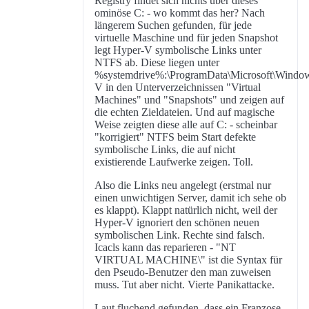
Registry findet sich nichts über dieses
ominöse C: - wo kommt das her? Nach
längerem Suchen gefunden, für jede
virtuelle Maschine und für jeden Snapshot
legt Hyper-V symbolische Links unter
NTFS ab. Diese liegen unter
%systemdrive%:\ProgramData\Microsoft\Windo
V in den Unterverzeichnissen "Virtual
Machines" und "Snapshots" und zeigen auf
die echten Zieldateien. Und auf magische
Weise zeigten diese alle auf C: - scheinbar
"korrigiert" NTFS beim Start defekte
symbolische Links, die auf nicht
existierende Laufwerke zeigen. Toll.
Also die Links neu angelegt (erstmal nur
einen unwichtigen Server, damit ich sehe ob
es klappt). Klappt natürlich nicht, weil der
Hyper-V ignoriert den schönen neuen
symbolischen Link. Rechte sind falsch.
Icacls kann das reparieren - "NT
VIRTUAL MACHINE\
" ist die Syntax für
den Pseudo-Benutzer den man zuweisen
muss. Tut aber nicht. Vierte Panikattacke.
Laut fluchend gefunden, dass ein Franzose