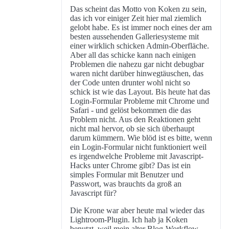
Das scheint das Motto von Koken zu sein,
das ich vor einiger Zeit hier mal ziemlich
gelobt habe. Es ist immer noch eines der am
besten aussehenden Galleriesysteme mit
einer wirklich schicken Admin-Oberfläche.
Aber all das schicke kann nach einigen
Problemen die nahezu gar nicht debugbar
waren nicht darüber hinwegtäuschen, das
der Code unten drunter wohl nicht so
schick ist wie das Layout. Bis heute hat das
Login-Formular Probleme mit Chrome und
Safari - und gelöst bekommen die das
Problem nicht. Aus den Reaktionen geht
nicht mal hervor, ob sie sich überhaupt
darum kümmern. Wie blöd ist es bitte, wenn
ein Login-Formular nicht funktioniert weil
es irgendwelche Probleme mit Javascript-
Hacks unter Chrome gibt? Das ist ein
simples Formular mit Benutzer und
Passwort, was brauchts da groß an
Javascript für?
Die Krone war aber heute mal wieder das
Lightroom-Plugin. Ich hab ja Koken
benutzt, weil mein alter Blog-Workflow -