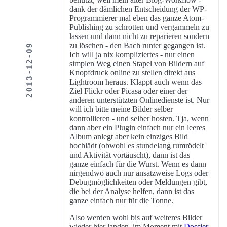
dank der dämlichen Entscheidung der WP-
Programmierer mal eben das ganze Atom-
Publishing zu schrotten und vergammeln zu
lassen und dann nicht zu reparieren sondern
zu löschen - den Bach runter gegangen ist.
2013-12-09
Ich will ja nix kompliziertes - nur einen
simplen Weg einen Stapel von Bildern auf
Knopfdruck online zu stellen direkt aus
Lightroom heraus. Klappt auch wenn das
Ziel Flickr oder Picasa oder einer der
anderen unterstützten Onlinedienste ist. Nur
will ich bitte meine Bilder selber
kontrollieren - und selber hosten. Tja, wenn
dann aber ein Plugin einfach nur ein leeres
Album anlegt aber kein einziges Bild
hochlädt (obwohl es stundelang rumrödelt
und Aktivität vortäuscht), dann ist das
ganze einfach für die Wurst. Wenn es dann
nirgendwo auch nur ansatzweise Logs oder
Debugmöglichkeiten oder Meldungen gibt,
die bei der Analyse helfen, dann ist das
ganze einfach nur für die Tonne.
Also werden wohl bis auf weiteres Bilder
wieder hier landen, im Moment mit
Dossier