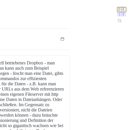
🇩🇪
🇬🇧
uell betriebenes Dropbox - man
an kann auch zum Beispiel
egen - löscht man eine Datei, gibts
Kommandos zur effizienten
für die Daten - z.B. kann man
er URLs aus dem Web referenzieren
inen eigenen Fileserver mit http
eine Daten in Dateianhängen. Oder
schließen. Im Gegensatz zu
versioniert, nicht die Dateien
t werden können - dazu bräuchte
ionierung und Definition der
icht so gigantisch wachsen wie bei