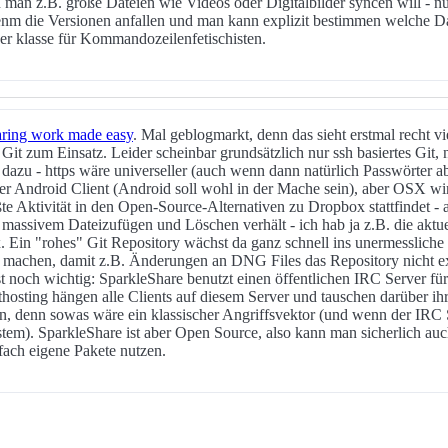
man z.B. große Dateien wie Videos oder Digitalbilder syncen will - nu
enm die Versionen anfallen und man kann explizit bestimmen welche Da
er klasse für Kommandozeilenfetischisten.
aring work made easy
. Mal geblogmarkt, denn das sieht erstmal recht vi
Git zum Einsatz. Leider scheinbar grundsätzlich nur ssh basiertes Git, 
 dazu - https wäre universeller (auch wenn dann natürlich Passwörter
oder Android Client (Android soll wohl in der Mache sein), aber OSX wir
ößte Aktivität in den Open-Source-Alternativen zu Dropbox stattfindet - 
i massivem Dateizufügen und Löschen verhält - ich hab ja z.B. die akt
 Ein "rohes" Git Repository wächst da ganz schnell ins unermessliche
 machen, damit z.B. Änderungen an DNG Files das Repository nicht exp
t noch wichtig: SparkleShare benutzt einen öffentlichen IRC Server fü
sthosting hängen alle Clients auf diesem Server und tauschen darüber ih
n, denn sowas wäre ein klassischer Angriffsvektor (und wenn der IRC S
stem). SparkleShare ist aber Open Source, also kann man sicherlich au
fach eigene Pakete nutzen.