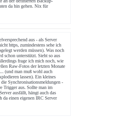
r an der definierten Backup-
ten da hin gehen. Nix für
elversprechend aus - als Server
nicht https, zumindestens sehe ich
 abgelegt werden müssen). Was noch
d schon unterstützt. Sieht so aus
allerdings frage ich mich noch, wie
uellen Raw-Fotos der letzten Monate
 ... (und man muß wohl auch
lodieren lassen). Ein kleines
r die Synchronisationsmeldungen -
re Trigger aus. Sollte man im
erver ausfällt, hängt auch das
ch da einen eigenen IRC Server