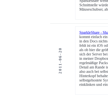
Sparkleshare wenn 
Schnittstelle würd
Mäuseschubser, ab
SparkleShare - Sh
kommt einfach ein 
in den Docs nichts
fehlt ist ein iOS 
2011-06-20
als ob hier die gr
sich der Server be
in meiner Dropbox.
regelmäßige Packs
Detail am Rande is
also auch bei selb
Hinterkopf behalte
selbstgehostete Sy
einklinken und ein