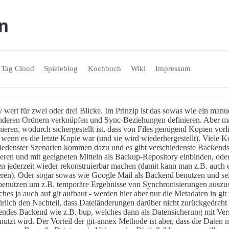
n
Tag Cloud
Spieleblog
Kochbuch
Wiki
Impressum
iv wert für zwei oder drei Blicke. Im Prinzip ist das sowas wie ein man
nderen Ordnern verknüpfen und Sync-Beziehungen definieren. Aber m
eren, wodurch sichergestellt ist, dass von Files genügend Kopien vorli
 wenn es die letzte Kopie war (und sie wird wiederhergestellt). Viele 
iedenster Szenarien kommen dazu und es gibt verschiedenste Backends 
eren und mit geeigneten Mitteln als Backup-Repository einbinden, od
n jederzeit wieder rekonstruierbar machen (damit kann man z.B. auch e
ieren). Oder sogar sowas wie Google Mail als Backend benutzen und s
t benutzen um z.B. temporäre Ergebnisse von Synchronisierungen auszu
hes ja auch auf git aufbaut - werden hier aber nur die Metadaten in git 
türlich den Nachteil, dass Dateiänderungen darüber nicht zurückgedreh
endes Backend wie z.B. bup, welches dann als Datensicherung mit Vers
tzt wird. Der Vorteil der git-annex Methode ist aber, dass die Daten n