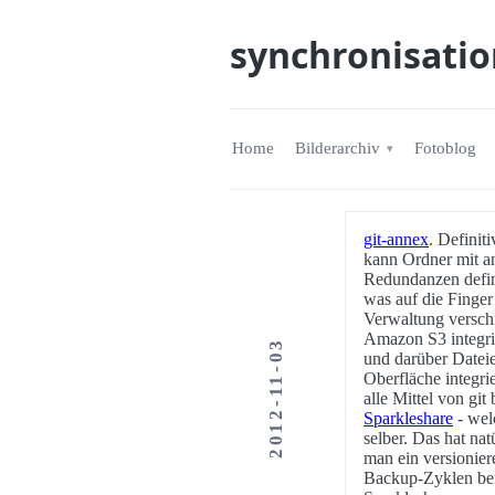
synchronisatio
Home
Bilderarchiv
Fotoblog
git-annex
. Definit
kann Ordner mit a
Redundanzen defini
was auf die Finger
Verwaltung versch
Amazon S3 integri
2012-11-03
und darüber Dateie
Oberfläche integr
alle Mittel von gi
Sparkleshare
- welc
selber. Das hat na
man ein versionier
Backup-Zyklen benu