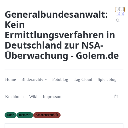
🇩🇪
Generalbundesanwalt:
🇬🇧
Kein
Ermittlungsverfahren in
Deutschland zur NSA-
Überwachung - Golem.de
Home
Bilderarchiv
Fotoblog
Tag Cloud
Spieleblog
Kochbuch
Wiki
Impressum
aside
metaowl
bananenrepublik