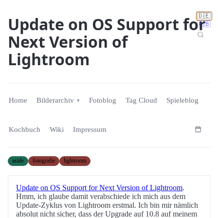
🇩🇪
Update on OS Support for
🇬🇧
Next Version of
Lightroom
Home
Bilderarchiv
Fotoblog
Tag Cloud
Spieleblog
Kochbuch
Wiki
Impressum
aside
fotografie
lightroom
Update on OS Support for Next Version of Lightroom
.
Hmm, ich glaube damit verabschiede ich mich aus dem
Update-Zyklus von Lightroom erstmal. Ich bin mir nämlich
absolut nicht sicher, dass der Upgrade auf 10.8 auf meinem