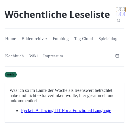
🇩🇪
Wöchentliche Leseliste
🇬🇧
Home
Bilderarchiv
Fotoblog
Tag Cloud
Spieleblog
Kochbuch
Wiki
Impressum
aside
Was ich so im Laufe der Woche als lesenswert betrachtet
habe und nicht extra verlinken wollte, hier gesammelt und
unkommentiert.
Pycket: A Tracing JIT For a Functional Language