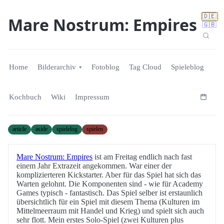
🇩🇪
Mare Nostrum: Empires
🇬🇧
Home
Bilderarchiv
Fotoblog
Tag Cloud
Spieleblog
Kochbuch
Wiki
Impressum
article
aside
spielelog
spielen
Mare Nostrum: Empires
ist am Freitag endlich nach fast
einem Jahr Extrazeit angekommen. War einer der
komplizierteren Kickstarter. Aber für das Spiel hat sich das
Warten gelohnt. Die Komponenten sind - wie für Academy
Games typisch - fantastisch. Das Spiel selber ist erstaunlich
übersichtlich für ein Spiel mit diesem Thema (Kulturen im
Mittelmeerraum mit Handel und Krieg) und spielt sich auch
sehr flott. Mein erstes Solo-Spiel (zwei Kulturen plus