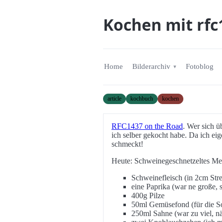
Kochen mit rfc
Home
Bilderarchiv
Fotoblog
article
kochbuch
kochen
RFC1437 on the Road
. Wer sich ü
ich selber gekocht habe. Da ich ei
schmeckt!
Heute: Schweinegeschnetzeltes Me
Schweinefleisch (in 2cm Str
eine Paprika (war ne große,
400g Pilze
50ml Gemüsefond (für die So
250ml Sahne (war zu viel, n