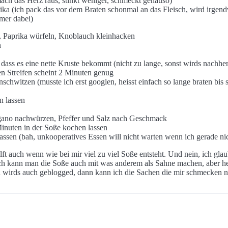
ch das Herz raus, stinkt weniger, schmeckt genauso)
ka (ich pack das vor dem Braten schonmal an das Fleisch, wird irgen
immer dabei)
n, Paprika würfeln, Knoblauch kleinhacken
n
 dass es eine nette Kruste bekommt (nicht zu lange, sonst wirds nachher
en Streifen scheint 2 Minuten genug
anschwitzen (musste ich erst googlen, heisst einfach so lange braten bis
n lassen
ano nachwürzen, Pfeffer und Salz nach Geschmack
Minuten in der Soße kochen lassen
assen (bah, unkooperatives Essen will nicht warten wenn ich gerade ni
ilft auch wenn wie bei mir viel zu viel Soße entsteht. Und nein, ich glaub
ch kann man die Soße auch mit was anderem als Sahne machen, aber he
 wirds auch geblogged, dann kann ich die Sachen die mir schmecken 