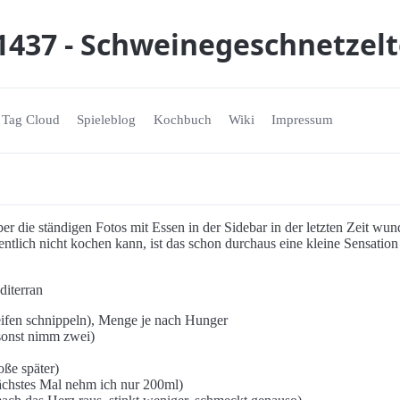
1437 - Schweinegeschnetzel
Tag Cloud
Spieleblog
Kochbuch
Wiki
Impressum
ber die ständigen Fotos mit Essen in der Sidebar in der letzten Zeit wun
gentlich nicht kochen kann, ist das schon durchaus eine kleine Sensati
diterran
eifen schnippeln), Menge je nach Hunger
 sonst nimm zwei)
ße später)
ächstes Mal nehm ich nur 200ml)