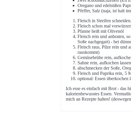
zwei Knoblauchzehen (ich ma
Oregano und edelsüßen Papri
Pfeffer, Salz (naja, ist halt 
Fleisch in Streifen schneide
Fleisch schon mal vorwürze
Pfanne heiß mit Olivenöl
Fleisch rein und anbraten, so
Soße nachgegart) - bei dünn
Fleisch raus, Pilze rein und 
rauskommt)
Gemüsebrühe rein, aufkoche
Sahne rein, aufkochen lassen
abschmecken der Soße, Oreg
Fleisch und Paprika rein, 5 
optional: Essen überkochen l
Ich esse es einfach mit Brot - das h
kalorienbewusstes Essen. Vermutli
mich an Rezepte halten! (deswegen