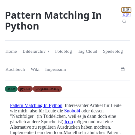
🇩🇪
Pattern Matching In
🇬🇧
Python
Home
Bilderarchiv
Fotoblog
Tag Cloud
Spieleblog
Kochbuch
Wiki
Impressum
aside
python
programmierung
Pattern Matching In Python
. Interessanter Artikel für Leute
wie mich, also für Leute die
Snobol4
oder dessen
"Nachfolger" (in Tüddelchen, weil es ja dann doch eine
gänzlich andere Sprache ist)
Icon
mögen und mal eine
Alternative zu regulären Ausdrücken haben möchten.
Implementiert ein dem Icon-Modell sehr ähnliches Pattern-