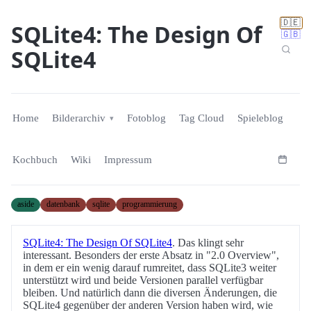
🇩🇪
SQLite4: The Design Of
🇬🇧
SQLite4
Home
Bilderarchiv
Fotoblog
Tag Cloud
Spieleblog
Kochbuch
Wiki
Impressum
aside
datenbank
sqlite
programmierung
SQLite4: The Design Of SQLite4
. Das klingt sehr
interessant. Besonders der erste Absatz in "2.0 Overview",
in dem er ein wenig darauf rumreitet, dass SQLite3 weiter
unterstützt wird und beide Versionen parallel verfügbar
bleiben. Und natürlich dann die diversen Änderungen, die
SQLite4 gegenüber der anderen Version haben wird, wie