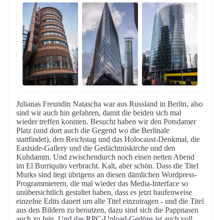
Julianas Freundin Natascha war aus Russland in Berlin, also
sind wir auch hin gefahren, damit die beiden sich mal
wieder treffen konnten. Besucht haben wir den Potsdamer
Platz (und dort auch die Gegend wo die Berlinale
stattfindet), den Reichstag und das Holocaust-Denkmal, die
Eastside-Gallery und die Gedächtniskirche und den
Kuhdamm. Und zwischendurch noch einen netten Abend
im El Burriquito verbracht. Kalt, aber schön. Dass die Titel
Murks sind liegt übrigens an diesen dämlichen Wordpress-
Programmierern, die mal wieder das Media-Interface so
unübersichtlich gestaltet haben, dass es jetzt haufenweise
einzelne Edits dauert um alle Titel einzutragen - und die Titel
aus den Bildern zu benutzen, dazu sind sich die Pappnasen
auch zu fein. Und das RPC-Upload-Gedöns ist auch voll