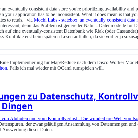
 eventually consistent data store you're prioritizing availability and p
an your application has to be inconsistent. What it does mean is that y
tes to reads." via
Mochi Labs - statebox, an eventually consistent data
interessant, denn das Problem ist genereller Natur - Datenmodelle für
ch auf eine eventually-consistent Datenbank wie Riak (oder Cassandra)
ass Konflikte erst beim späteren Lesen auffallen, da sie vorher ja sozu
 Eine Implementierung für Map/Reduce nach dem Disco Worker Model
thon
. Falls ich mal wieder mit OCaml rumspielen will.
ngen zu Datenschutz, Kontrollv
 Dingen
, von Aluhüten und vom Kontrollverlust - Die wunderbare Welt von Is
Datenspuren, der zwangsläufigen Ansammlung von Datenmengen und d
d Auswertung dieser Daten.