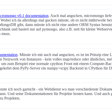
cromongo v0.1 documentation
. Auch mal angucken, micromongo lief
bei ich da allerdings mal gucken müsste, ob es nicht mitlerweile be
 MongoDB gibt, dann müsste ich nicht eine andere ORM Syntax benutze
schlank und basiert nur auf pymongo, also z.B. nett für kleine Webserv
n muss.
cumentation
. Müsste ich mir auch mal angucken, es ist im Prinzip eine 
n Netzwerk von Instanzen - kein volles map/reduce oder ähnliches, m
ant um zum Beispiel eine normale cpython Front mit einem Compute-Ba
gekehrt dem PyPy-Server ein numpy+scipy Backend in CPython für Da
annte ich noch garnicht - ein Webdienst wo man verschiedenste Dokumen
kann. Und seine Dokumentationen für Projekte hosten kann. Und auch 
u Projekten.