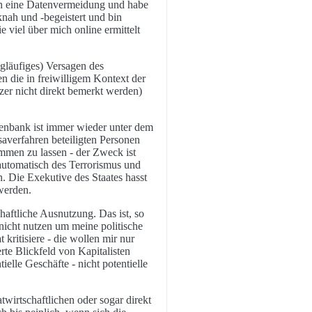
 ich eine Datenvermeidung und habe
nah und -begeistert und bin
 viel über mich online ermittelt
ngläufiges) Versagen des
n die in freiwilligem Kontext der
er nicht direkt bemerkt werden)
atenbank ist immer wieder unter dem
averfahren beteiligten Personen
mmen zu lassen - der Zweck ist
 automatisch des Terrorismus und
n. Die Exekutive des Staates hasst
 werden.
haftliche Ausnutzung. Das ist, so
 nicht nutzen um meine politische
kritisiere - die wollen mir nur
rte Blickfeld von Kapitalisten
tielle Geschäfte - nicht potentielle
twirtschaftlichen oder sogar direkt