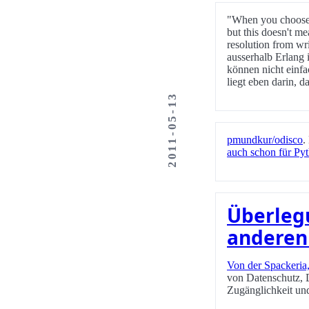
"When you choose an
but this doesn't me
resolution from wri
ausserhalb Erlang 
können nicht einfa
liegt eben darin, d
2011-05-13
pmundkur/odisco
.
auch schon für Py
Überlegu
anderen
Von der Spackeria
von Datenschutz, 
Zugänglichkeit un