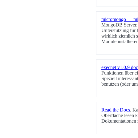
micromongo — mi
MongoDB Server. Wo
Unterstützung für
wirklich ziemlich 
Module installiere
execnet v1.0.9 do
Funktionen über ei
Speziell interess
benutzen (oder um
Read the Docs
. K
Oberfläche lesen 
Dokumentationen z