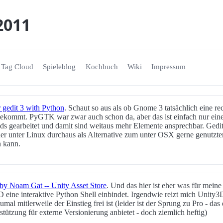
2011
Tag Cloud
Spieleblog
Kochbuch
Wiki
Impressum
r gedit 3 with Python
. Schaut so aus als ob Gnome 3 tatsächlich eine rec
ekommt. PyGTK war zwar auch schon da, aber das ist einfach nur eine
s gearbeitet und damit sind weitaus mehr Elemente ansprechbar. Gedit i
 der unter Linux durchaus als Alternative zum unter OSX gerne genutz
 kann.
 by Noam Gat -- Unity Asset Store
. Und das hier ist eher was für meine 
 eine interaktive Python Shell einbindet. Irgendwie reizt mich Unity
mal mitlerweile der Einstieg frei ist (leider ist der Sprung zu Pro - das
stützung für externe Versionierung anbietet - doch ziemlich heftig)