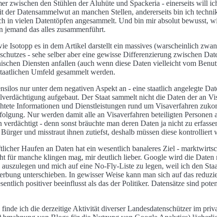
mmer zwischen den Stühlen der Aluhüte und Spackeria - einerseits will
 der Datensammelwut an manchen Stellen, andererseits bin ich technik
h in vielen Datentöpfen angesammelt. Und bin mir absolut bewusst, wie
 jemand das alles zusammenführt.
ie Isotopp es in dem Artikel darstellt ein massives (warscheinlich zwa
schutzes - sehe selber aber eine gewisse Differenzierung zwischen Date
schen Diensten anfallen (auch wenn diese Daten vielleicht vom Benutz
staatlichen Umfeld gesammelt werden.
ensilos nur unter dem negativen Aspekt an - eine staatlich angelegte D
verdächtigung aufgebaut. Der Staat sammelt nicht die Daten der an Vis
chtete Informationen und Dienstleistungen rund um Visaverfahren zuko
erfolgung. Nur werden damit alle an Visaverfahren beteiligten Personen
 verdächtigt - denn sonst bräuchte man deren Daten ja nicht zu erfasse
 Bürger und misstraut ihnen zutiefst, deshalb müssen diese kontrolliert
ftlicher Haufen an Daten hat ein wesentlich banaleres Ziel - marktwirtsc
icht für manche klingen mag, mir deutlich lieber. Google wird die Daten
auszulegen und mich auf eine No-Fly-Liste zu legen, weil ich den Staat 
Werbung unterschieben. In gewisser Weise kann man sich auf das reduzie
sentlich positiver beeinflusst als das der Politiker. Datensätze sind poten
inde ich die derzeitige Aktivität diverser Landesdatenschützer im priva