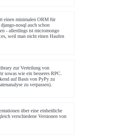
ert einen minimalen ORM für
i django-nosql auch schon
n - allerdings ist micromongo
ices, weil man nicht einen Haufen
Library zur Verteilung von
ehr sowas wie ein besseres RPC.
ckend auf Basis von PyPy zu
tenanalyse zu verpassen).
tationen über eine einheitliche
gleich verschiedene Versionen von