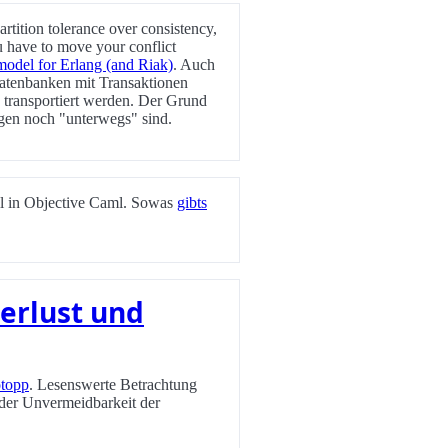
artition tolerance over consistency,
ou have to move your conflict
 model for Erlang (and Riak)
. Auch
 Datenbanken mit Transaktionen
 transportiert werden. Der Grund
sagen noch "unterwegs" sind.
l in Objective Caml. Sowas
gibts
erlust und
otopp
. Lesenswerte Betrachtung
er Unvermeidbarkeit der