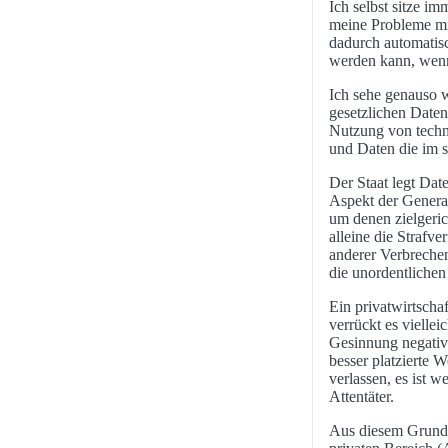
Ich selbst sitze i
meine Probleme mit
dadurch automatisc
werden kann, wenn
Ich sehe genauso w
gesetzlichen Daten
Nutzung von techni
und Daten die im 
Der Staat legt Dat
Aspekt der General
um denen zielgeri
alleine die Strafv
anderer Verbrechen
die unordentlichen
Ein privatwirtscha
verrückt es vielle
Gesinnung negativ 
besser platzierte 
verlassen, es ist we
Attentäter.
Aus diesem Grund f