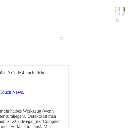
🇩🇪
🇬🇧
stützt XCode 4 noch nicht
Touch News
.
 nur ein halbes Werkzeug (wenn
ner rumliegen). Defakto ist man
nn ist XCode egal (der Compiler-
cht wirklich toll aus). Mist.