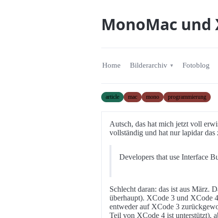
MonoMac und 
Home
Bilderarchiv
Fotoblog
article
mac
mono
programmierung
Autsch, das hat mich jetzt voll er
vollständig und hat nur lapidar das
Developers that use Interface B
Schlecht daran: das ist aus März. 
überhaupt). XCode 3 und XCode 4 pa
entweder auf XCode 3 zurückgewor
Teil von XCode 4 ist unterstützt),