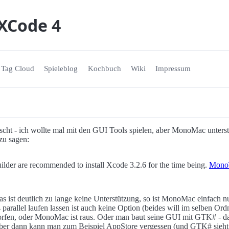
XCode 4
Tag Cloud
Spieleblog
Kochbuch
Wiki
Impressum
wischt - ich wollte mal mit den GUI Tools spielen, aber MonoMac unter
 zu sagen:
uilder are recommended to install Xcode 3.2.6 for the time being.
Mono
Das ist deutlich zu lange keine Unterstützung, so ist MonoMac einfach
rallel laufen lassen ist auch keine Option (beides will im selben Ord
fen, oder MonoMac ist raus. Oder man baut seine GUI mit GTK# - da
 aber dann kann man zum Beispiel AppStore vergessen (und GTK# sieht ni